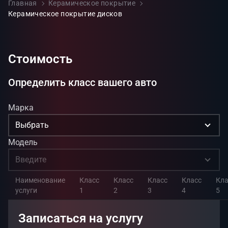
Главная
Керамическое покрытие
Керамическое покрытие дисков
Стоимость
Определить класс вашего авто
Марка
Выбрать
Модель
Введите
Наименование
Класс
Класс
Класс
Класс
Кла
услуги
1
2
3
4
5
Записаться на услугу