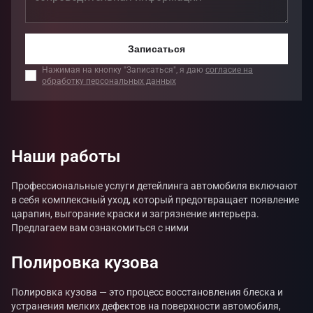
Противотуманные фары
Бампер (передний/задний)
Крыло переднее
Записаться
Капот, бампер пер, крылья пер, зеркала,
Нажимая на кнопку "Записаться", я даю
согласие на
фары
обработку персональных данных
Подробности и цены
Наши работы
Профессиональные услуги детейлинга автомобиля включают
в себя комплексный уход, который предотвращает появление
царапин, выгорание краски и загрязнение интерьера.
Предлагаем вам ознакомиться с ними
Полировка кузова
Полировка кузова — это процесс восстановления блеска и
устранения мелких дефектов на поверхности автомобиля,