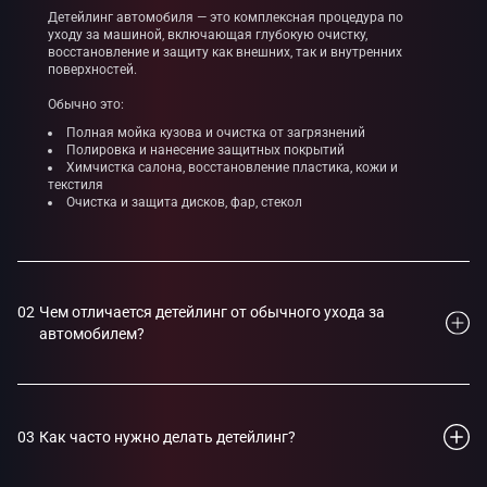
Детейлинг автомобиля — это комплексная процедура по
уходу за машиной, включающая глубокую очистку,
восстановление и защиту как внешних, так и внутренних
поверхностей.
Обычно это:
Полная мойка кузова и очистка от загрязнений
Полировка и нанесение защитных покрытий
Химчистка салона, восстановление пластика, кожи и
текстиля
Очистка и защита дисков, фар, стекол
02
Чем отличается детейлинг от обычного ухода за
автомобилем?
Обычный уход включает базовую мойку и чистку, а детейлинг
— это глубокая и тщательная работа с каждым элементом
автомобиля, направленная на его восстановление и защиту.
В отличие от стандартной чистки, детейлинг устраняет
мелкие дефекты, возвращает блеск и обновляет внешний вид
03
Как часто нужно делать детейлинг?
машины.
Частота зависит от условий эксплуатации автомобиля.
Полный детейлинг рекомендуется проводить раз в 6–12