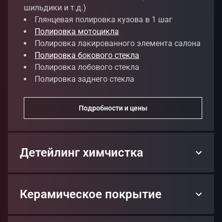
шильдики и т.д.)
Глянцевая полировка кузова в 1 шаг
Полировка мотоцикла
Полировка лакированного элемента салона
Полировка бокового стекла
Полировка лобового стекла
Полировка заднего стекла
Подробности и цены
Детейлинг химчистка
Полная химчистка салона и багажника (без
потолка)
Керамическое покрытие
Химчистка руля
Химчистка карт двери
Нанесение защитного керамического