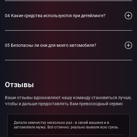
месяцев. Некоторые услуги, такие как химчистка салона или
обновление защитных покрытий, можно делать по мере
необходимости.
04
Какие средства используются при детейлинге?
Для детейлинга применяются профессиональные составы,
специально разработанные для ухода за автомобилями. Это
шампуни, очистители, полироли, воски, керамические
покрытия и кондиционеры для салонных материалов.
05
Безопасны ли они для моего автомобиля?
Да, все средства, используемые в детейлинге, безопасны для
автомобиля. Они прошли сертификацию, подходят для
различных материалов и не повреждают поверхности.
Отзывы
Ваши отзывы вдохновляют нашу команду становиться лучше,
чтобы и дальше предоставлять Вам превосходный сервис
Делали химчистку несколько раз - в своей машине и в
автомобиле мужа. Всё отлично: реально вывели всю грязь.