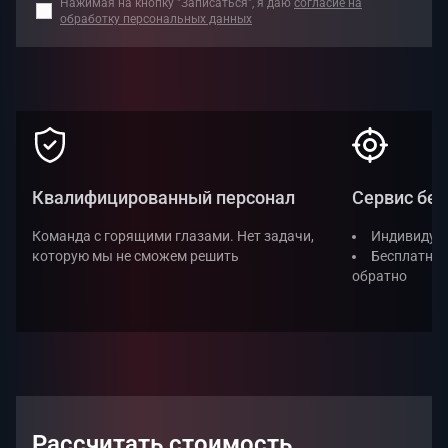
Нажимая на кнопку "Записаться", я даю
согласие на
обработку персональных данных
Квалифицированный персонал
Сервис без
Команда с горящими глазами. Нет задачи,
Индивидуал
которую мы не сможем решить
Бесплатная
обратно
Рассчитать стоимость